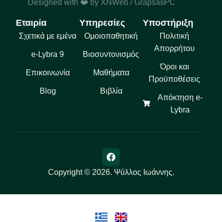
Designed with ❤️ by
XNWeb
/ GrapsasPC
Εταιρία
Υπηρεσίες
Υποστήριξη
Σχετικά με εμένα
Ομοιοπαθητική
Πολιτική
Απορρήτου
e-Lybra 9
Βιοσυντονισμός
Όροι και
Επικοινωνία
Μαθήματα
Προϋποθέσεις
Blog
Βιβλία
Απόκτηση e-
Lybra
Copyright © 2026. Ψύλλος Ιωάννης.